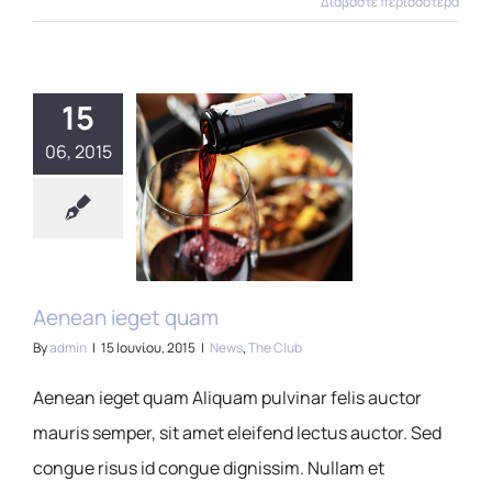
Διαβάστε περισσότερα
15
06, 2015
Aenean ieget quam
By
admin
|
15 Ιουνίου, 2015
|
News
,
The Club
Aenean ieget quam Aliquam pulvinar felis auctor
mauris semper, sit amet eleifend lectus auctor. Sed
congue risus id congue dignissim. Nullam et