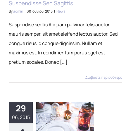
Suspendisse Sed Sagittis
By
admin
|
30 Ιουνίου, 2015
|
News
Suspendise sedtis Aliquam pulvinar felis auctor
mauris semper, sit amet eleifend lectus auctor. Sed
congue risus id congue dignissim. Nullam et
maximus est. In condimentum purus eget est
pretium sodales. Donec [...]
Διαβάστε περισσότερα
29
06, 2015