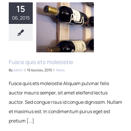
15
06, 2015
Fusce quis ets moleiostie
By
admin
|
15 Ιουνίου, 2015
|
News
Fusce quis ets moleiostie Aliquam pulvinar felis
auctor mauris semper, sit amet eleifend lectus
auctor. Sed congue risus id congue dignissim. Nullam
et maximus est. In condimentum purus eget est
pretium [...]