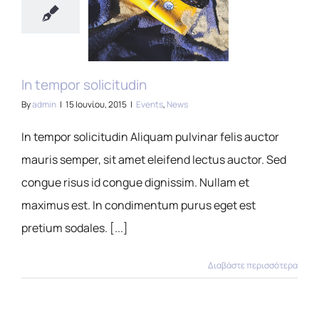
In tempor solicitudin
By
admin
|
15 Ιουνίου, 2015
|
Events
,
News
In tempor solicitudin Aliquam pulvinar felis auctor
mauris semper, sit amet eleifend lectus auctor. Sed
congue risus id congue dignissim. Nullam et
maximus est. In condimentum purus eget est
pretium sodales. [...]
Διαβάστε περισσότερα