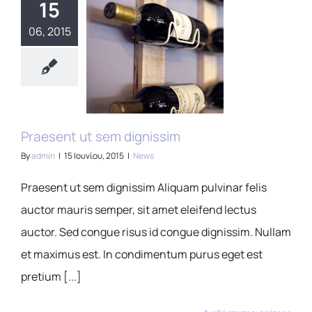
15
06, 2015
Praesent ut sem dignissim
By
admin
|
15 Ιουνίου, 2015
|
News
Praesent ut sem dignissim Aliquam pulvinar felis
auctor mauris semper, sit amet eleifend lectus
auctor. Sed congue risus id congue dignissim. Nullam
et maximus est. In condimentum purus eget est
pretium [...]