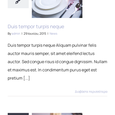
Duis tempor turpis neque
By
admin
|
29 Ιουνίου, 2015
|
News
Duis tempor turpis neque Aliquam pulvinar felis
auctor mauris semper, sit amet eleifend lectus
auctor. Sed congue risus id congue dignissim. Nullam
et maximus est. In condimentum purus eget est
pretium [...]
Διαβάστε περισσότερα