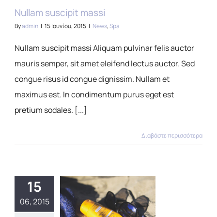
Nullam suscipit massi
By
admin
|
15 Ιουνίου, 2015
|
News
,
Spa
Nullam suscipit massi Aliquam pulvinar felis auctor
mauris semper, sit amet eleifend lectus auctor. Sed
congue risus id congue dignissim. Nullam et
maximus est. In condimentum purus eget est
pretium sodales. [...]
Διαβάστε περισσότερα
15
06, 2015