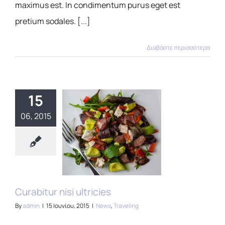
maximus est. In condimentum purus eget est
pretium sodales. [...]
Διαβάστε περισσότερα
15
06, 2015
Curabitur nisi ultricies
By
admin
|
15 Ιουνίου, 2015
|
News
,
Traveling