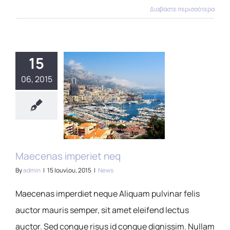
Διαβάστε περισσότερα
15
06, 2015
Maecenas imperiet neq
By
admin
|
15 Ιουνίου, 2015
|
News
Maecenas imperdiet neque Aliquam pulvinar felis
auctor mauris semper, sit amet eleifend lectus
auctor. Sed congue risus id congue dignissim. Nullam