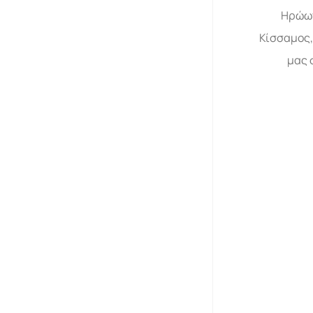
Ηρώων
Κίσσαμος,
μας 