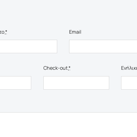
το
*
Email
Check-out
*
Ενήλικ