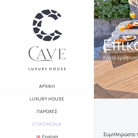
Μετάβαση
στο
περιεχόμενο
Επικ
Κάντε κράτηση
ΑΡΧΙΚΗ
LUXURY HOUSE
ΠΑΡΟΧΕΣ
ΕΠΙΚΟΙΝΩΝΙΑ
Συμπληρώστε τ
English